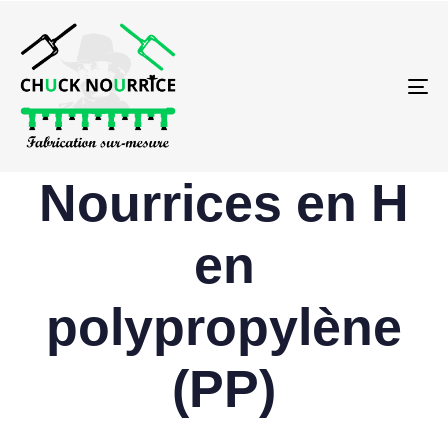
To
na
Nourrices en H
en
polypropylène
(PP)