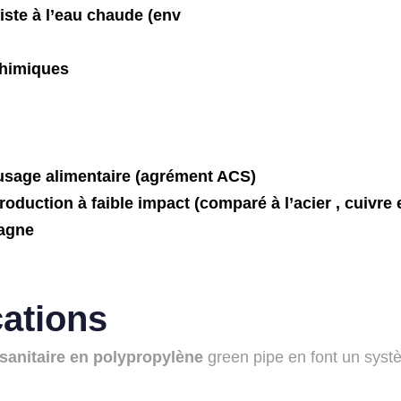
iste à l’eau chaude (env
chimiques
 usage
alimentaire (agrément ACS)
oduction à faible impact (comparé à l’acier , cuivre 
magne
ations
sanitaire en polypropylène
green pipe en font un syst