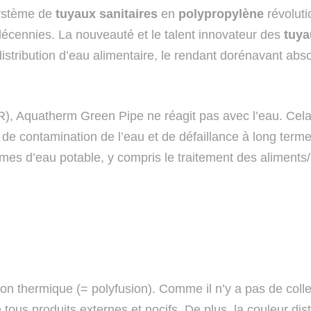
ystème de
tuyaux sanitaires
en
polypropylène
révoluti
décennies. La nouveauté et le talent innovateur des
tuya
istribution d’eau alimentaire, le rendant dorénavant abso
), Aquatherm Green Pipe ne réagit pas avec l’eau. Cela e
es de contamination de l’eau et de défaillance à long te
tèmes d’eau potable, y compris le traitement des aliment
on thermique (= polyfusion). Comme il n’y a pas de colle,
tous produits externes et nocifs. De plus, la couleur 