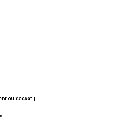
nt ou socket )
on