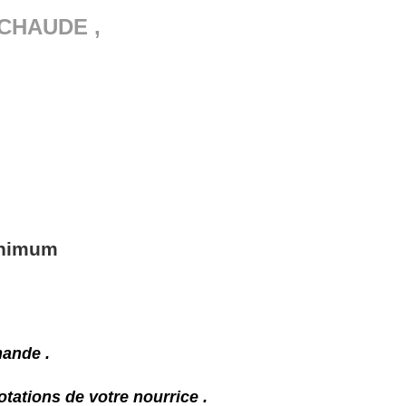
 CHAUDE ,
inimum
mande .
otations de
votre nourrice .