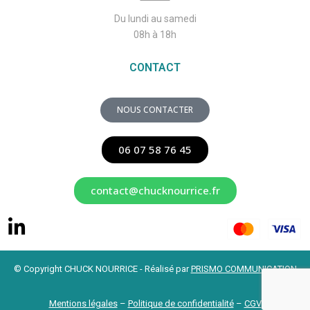
Du lundi au samedi
08h à 18h
CONTACT
NOUS CONTACTER
06 07 58 76 45
contact@chucknourrice.fr
© Copyright CHUCK NOURRICE - Réalisé par
PRISMO COMMUNICATION
Mentions légales
–
Politique de confidentialité
–
CGV