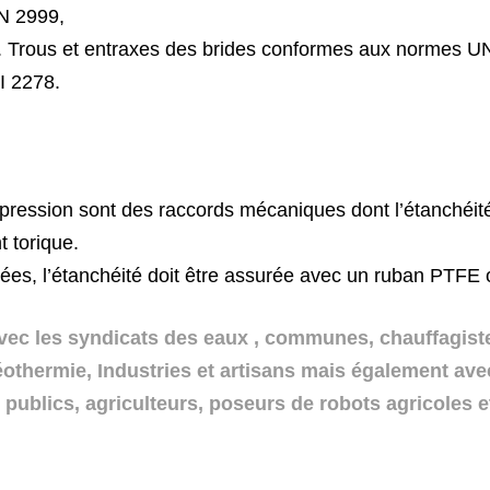
N 2999,
 Trous et entraxes des brides conformes aux
normes UN
I 2278.
pression sont des raccords mécaniques dont
l’étanchéit
t torique.
etées, l’étanchéité doit être assurée avec un
ruban PTFE o
vec
les
syndicats
des
eaux , communes, chauffagiste
othermie,
Industries
et
artisans
mais
également avec
x
publics,
agriculteurs,
poseurs
de
robots agricoles et