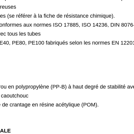
breuses
ues
(se
référer
à
la
fiche
de
résistance
chimique).
 conformes aux normes ISO 17885, ISO 14236,
DIN
8076-
ec tous les tubes
40, PE80, PE100 fabriqués selon les normes
EN 12201
crou en polypropylène (PP-B) à haut degré
de stabilité av
n caoutchouc
e de crantage en résine acétylique (POM).
NALE