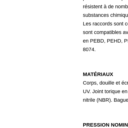
résistent à de nom
substances
chimiq
Les raccords sont
sont compatibles av
en PEBD, PEHD, PE
8074.
MATÉRIAUX
Corps, douille et é
UV. Joint torique e
nitrile (NBR). Bagu
PRESSION NOMI