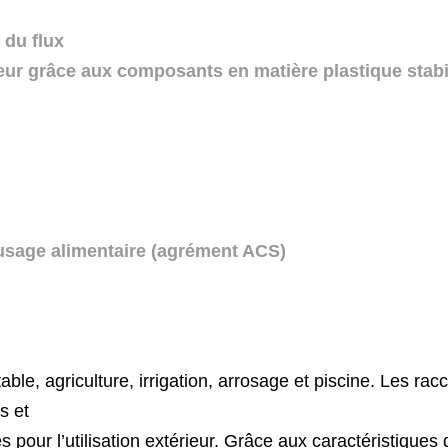
 du flux
eur grâce aux composants en matière plastique stabi
ance aux
 usage
alimentaire (agrément ACS)
table,
agriculture,
irrigation,
arrosage
et
piscine. Les rac
s et
és
pour
l’utilisation
extérieur.
Grâce
aux
caractéristiques 