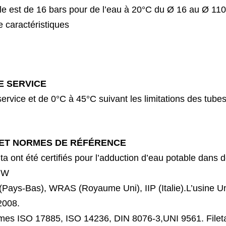
le est de 16 bars pour de l’eau à 20°C du Ø
16 au Ø 110
e caractéristiques
E SERVICE
ervice et de 0°C à 45°C suivant les limitations
des tubes
 ET NORMES DE RÉFÉRENCE
ta
ont
été
certifiés
pour
l’adduction
d’eau potable dans 
GW
(Pays-Bas), WRAS (Royaume Uni), IIP (Italie).
L’usine Un
2008.
mes ISO 17885, ISO 14236, DIN 8076-3,
UNI 9561. File