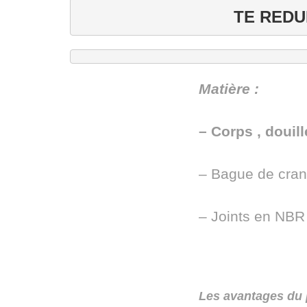
TE REDU
Mati
ère :
– Corps , douil
– Bague de cra
– Joints en NBR
Les avan
t
a
g
es du 