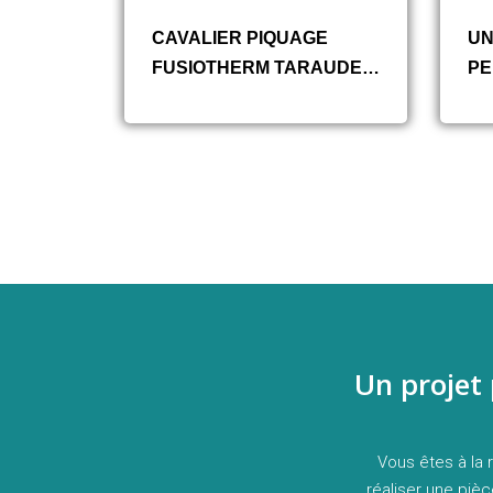
A
CAVALIER PIQUAGE
UN
ILETÉ
FUSIOTHERM TARAUDE
PE
LAITON A EMBOITEMENT
PP-R
Un projet
Vous êtes à la 
réaliser une piè