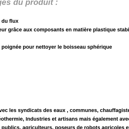
g
es du produit :
 du flux
eur grâce aux composants en matière plastique stabi
la poignée pour nettoyer le boisseau sphérique
ance aux
vec
les
syndicats
des
eaux , communes, chauffagiste
othermie,
Industries
et
artisans
mais
également avec
x
publics,
agriculteurs,
poseurs
de
robots agricoles et