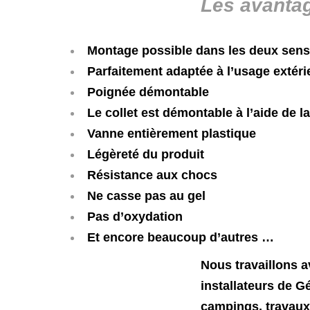
Les avan
t
a
Montage possible dans les deux sens
Parfaitement adaptée à l’usage extéri
Poignée démontable
Le collet est démontable à l’aide de 
Vanne entièrement plastique
Légèreté du produit
Résist
Ne casse pas au gel
Pas d’oxydation
Et encore beaucoup d’autres …
N
ous
travaillons
a
installateurs de
Gé
campings,
travau