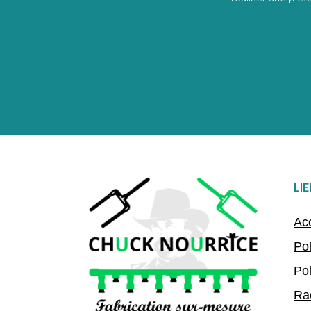
LI
Acc
Po
Po
Ra