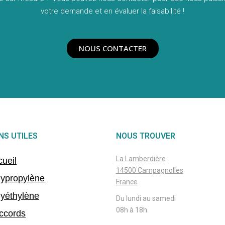
votre demande et en évaluer la faisabilité !
NOUS CONTACTER
ENS UTILES
NOUS TROUVER
La Lamberdière
ueil
14500 Campagnolles
lypropylène
France
lyéthylène
Du lundi au samedi
08h à 18h
ccords